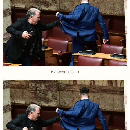
6200550 scaled