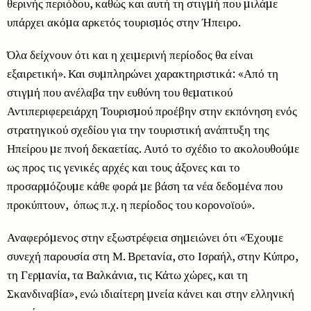
θερινής περιόδου, καθώς και αυτή τη στιγµή που µιλάµε
υπάρχει ακόµα αρκετός τουρισµός στην Ήπειρο.
Όλα δείχνουν ότι και η χειµερινή περίοδος θα είναι
εξαιρετική». Και συµπληρώνει χαρακτηριστικά: «Από τη
στιγµή που ανέλαβα την ευθύνη του θεµατικού
Αντιπεριφερειάρχη Τουρισµού προέβην στην εκπόνηση ενός
στρατηγικού σχεδίου για την τουριστική ανάπτυξη της
Ηπείρου µε πνοή δεκαετίας. Αυτό το σχέδιο το ακολουθούµε
ως προς τις γενικές αρχές και τους άξονες και το
προσαρµόζουµε κάθε φορά µε βάση τα νέα δεδοµένα που
προκύπτουν, όπως π.χ. η περίοδος του κορονοϊού».
Αναφερόµενος στην εξωστρέφεια σηµειώνει ότι «Έχουµε
συνεχή παρουσία στη Μ. Βρετανία, στο Ισραήλ, στην Κύπρο,
τη Γερµανία, τα Βαλκάνια, τις Κάτω χώρες, και τη
Σκανδιναβία», ενώ ιδιαίτερη µνεία κάνει και στην ελληνική