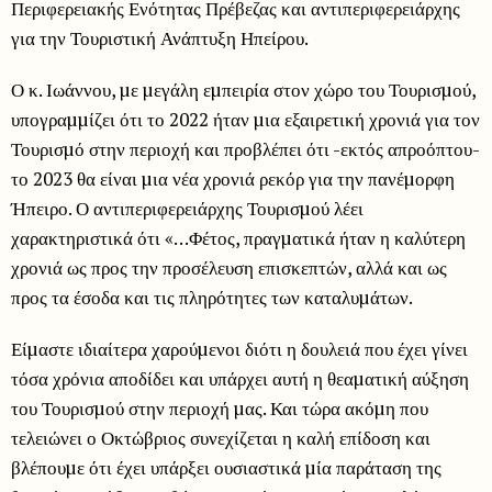
Περιφερειακής Ενότητας Πρέβεζας και αντιπεριφερειάρχης
για την Τουριστική Ανάπτυξη Ηπείρου.
Ο κ. Ιωάννου, µε µεγάλη εµπειρία στον χώρο του Τουρισµού,
υπογραµµίζει ότι το 2022 ήταν µια εξαιρετική χρονιά για τον
Τουρισµό στην περιοχή και προβλέπει ότι -εκτός απροόπτου-
το 2023 θα είναι µια νέα χρονιά ρεκόρ για την πανέµορφη
Ήπειρο. Ο αντιπεριφερειάρχης Τουρισµού λέει
χαρακτηριστικά ότι «…Φέτος, πραγµατικά ήταν η καλύτερη
χρονιά ως προς την προσέλευση επισκεπτών, αλλά και ως
προς τα έσοδα και τις πληρότητες των καταλυµάτων.
Είµαστε ιδιαίτερα χαρούµενοι διότι η δουλειά που έχει γίνει
τόσα χρόνια αποδίδει και υπάρχει αυτή η θεαµατική αύξηση
του Τουρισµού στην περιοχή µας. Και τώρα ακόµη που
τελειώνει ο Οκτώβριος συνεχίζεται η καλή επίδοση και
βλέπουµε ότι έχει υπάρξει ουσιαστικά µία παράταση της