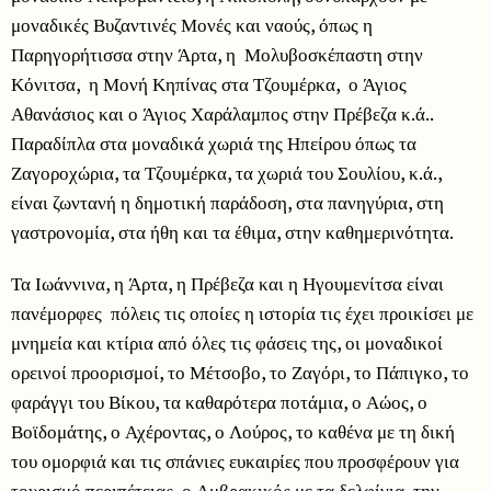
μοναδικές Βυζαντινές Μονές και ναούς, όπως η
Παρηγορήτισσα στην Άρτα, η Μολυβοσκέπαστη στην
Κόνιτσα, η Μονή Κηπίνας στα Τζουμέρκα, ο Άγιος
Αθανάσιος και ο Άγιος Χαράλαμπος στην Πρέβεζα κ.ά..
Παραδίπλα στα μοναδικά χωριά της Ηπείρου όπως τα
Ζαγοροχώρια, τα Τζουμέρκα, τα χωριά του Σουλίου, κ.ά.,
είναι ζωντανή η δημοτική παράδοση, στα πανηγύρια, στη
γαστρονομία, στα ήθη και τα έθιμα, στην καθημερινότητα.
Τα Ιωάννινα, η Άρτα, η Πρέβεζα και η Ηγουμενίτσα είναι
πανέμορφες πόλεις τις οποίες η ιστορία τις έχει προικίσει με
μνημεία και κτίρια από όλες τις φάσεις της, οι μοναδικοί
ορεινοί προορισμοί, το Μέτσοβο, το Ζαγόρι, το Πάπιγκο, το
φαράγγι του Βίκου, τα καθαρότερα ποτάμια, ο Αώος, ο
Βοϊδομάτης, ο Αχέροντας, ο Λούρος, το καθένα με τη δική
του ομορφιά και τις σπάνιες ευκαιρίες που προσφέρουν για
τουρισμό περιπέτειας, ο Αμβρακικός με τα δελφίνια, την