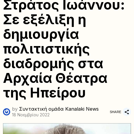
Στράτος Ιωάννου:
Σε εξέλιξη η
δηµιουργία
πολιτιστικής
διαδροµής στα
Αρχαία Θέατρα
της Ηπείρου
by
Συντακτική ομάδα Kanalaki News
SHARE
18 Νοεμβρίου 2022