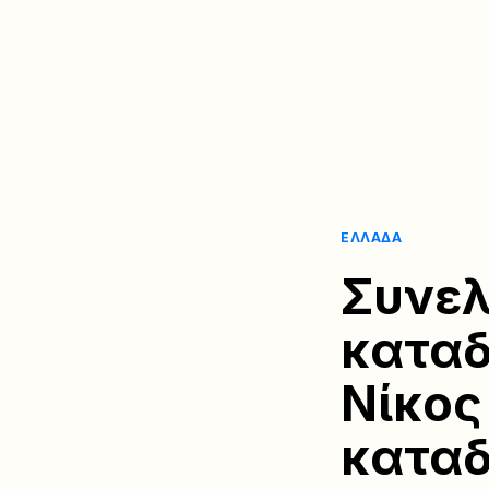
ΕΛΛΆΔΑ
Συνελ
καταδ
Νίκος
καταδ