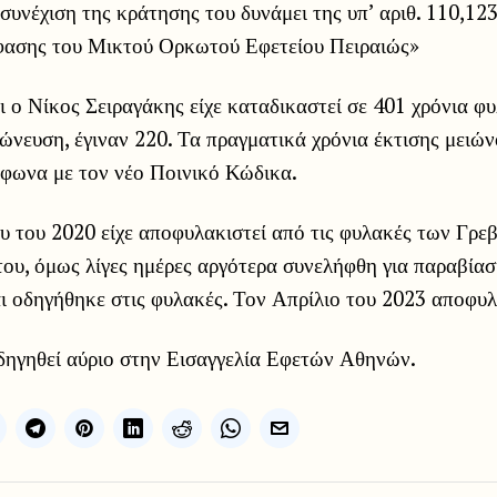
 συνέχιση της κράτησης του δυνάμει της υπ’ αριθ. 110,1
ασης του Μικτού Ορκωτού Εφετείου Πειραιώς»
ι ο Νίκος Σειραγάκης είχε καταδικαστεί σε 401 χρόνια φυ
χώνευση, έγιναν 220. Τα πραγματικά χρόνια έκτισης μειών
μφωνα με τον νέο Ποινικό Κώδικα.
υ του 2020 είχε αποφυλακιστεί από τις φυλακές των Γρε
 του, όμως λίγες ημέρες αργότερα συνελήφθη για παραβία
ι οδηγήθηκε στις φυλακές. Τον Απρίλιο του 2023 αποφυλ
δηγηθεί αύριο στην Εισαγγελία Εφετών Αθηνών.