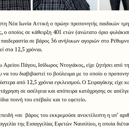
στη Νέα Ιωνία Αττική ο πρώην προπονητής παιδικών τμ
, ο οποίος σε κάθειρξη 401 ετών (ανώτατο όριο φυλάκιση
α παιδεραστία σε βάρος 36 ανήλικων αγοριών στο Ρέθυμν
εί στα 12,5 χρόνια.
υ Αρείου Πάγου, Ισίδωρος Ντογιάκος, είχε ζητήσει από τ
 να του διαβιβαστεί το βούλευμα με το οποίο ο προπονη
στερα από 12,5 χρόνια εγκλεισμού. Ο Σειραγάκης είχε κ
τάχρηση σε ασέλγεια και απόπειρα κατάχρησης σε ασέλγε
ίδια ποινή του επέβαλε και το εφετείο.
επειδή «σε βάρος του εκκρεμούσε ανεκτέλεστη η υπ’ αρι
γγελία της Εισαγγελίας Εφετών Ναυπλίου, η οποία διέτ