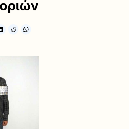
γοριών