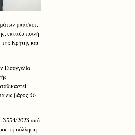
ημάτων μπάσκετ,
ς, εκτιτέα ποινή-
ο της Κρήτης και
ην Εισαγγελία
τής
αταδικαστεί
ια εις βάρος 36
θ. 3554/2023 από
ασσε τη σύλληψη