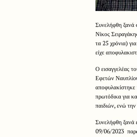
Συνελήφθη ξανά 
Νίκος Σειραγάκης
τα 25 χρόνια) γι
είχε αποφυλακιστ
Ο εισαγγελέας το
Εφετών Ναυπλίου
αποφυλακίστηκε ύ
πρωτόδικα για κα
παιδιών, ενώ την 
Συνελήφθη ξανά 
09/06/2023 παρα