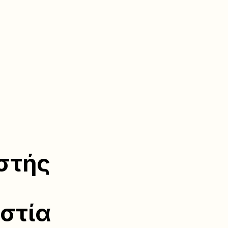
στής
αστία