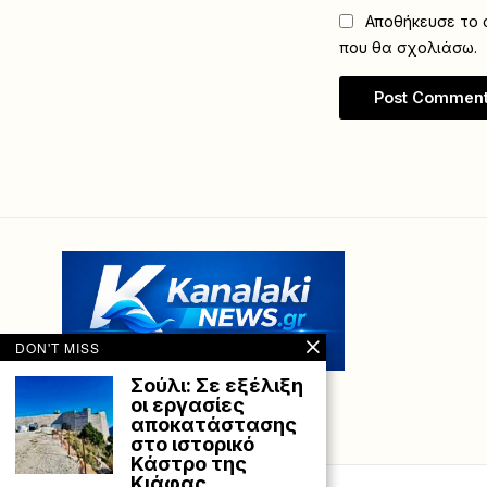
Αποθήκευσε το ό
που θα σχολιάσω.
DON'T MISS
Σούλι: Σε εξέλιξη
οι εργασίες
αποκατάστασης
στο ιστορικό
Κάστρο της
Κιάφας