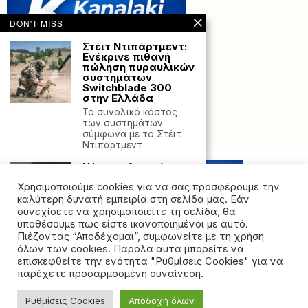
DON'T MISS
Στέιτ Ντιπάρτμεντ:
Ενέκρινε πιθανή
πώληση πυραυλικών
συστημάτων
Switchblade 300
στην Ελλάδα
Το συνολικό κόστος
των συστημάτων
Powered with
by Hostville”)
σύμφωνα με το Στέιτ
Ντιπάρτμεντ
Νέα ομοβροντία
βαλλιστικών
Χρησιμοποιούμε cookies για να σας προσφέρουμε την
πυραύλων από το
Ιράν στο Ισραήλ –
καλύτερη δυνατή εμπειρία στη σελίδα μας. Εάν
Πλήγματα των IDF
συνεχίσετε να χρησιμοποιείτε τη σελίδα, θα
σε ιρανικές
υποθέσουμε πως είστε ικανοποιημένοι με αυτό.
στρατιωτικές και
Πιέζοντας “Αποδέχομαι”, συμφωνείτε με τη χρήση
πυρηνικές
όλων των cookies. Παρόλα αυτα μπορείτε να
εγκαταστάσεις
©2026 - All rights reserved. Απαγορεύεται ρητά η
επισκεφθείτε την ενότητα "Ρυθμίσεις Cookies" για να
Κλιμακώνεται η
αναδημοσίευση χωρίς προηγούμενη έγγραφη άδεια
παρέχετε προσαρμοσμένη συναίνεση.
σύγκρουση στη Μέση
της ιδιοκτήτριας εταιρείας
Ανατολή, καθώς το
Ισραήλ συνεχίζει
Ρυθμίσεις Cookies
Αποδοχή όλων