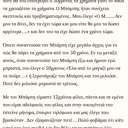
πότε θα του επιστρέψει ο 50χρονος τα χρήματα γιατί το παιδί
τα χρειαζόταν τα χρήματα. Ο Μπάμπης ήταν συνέχεια
σκεπτικός και προβληματισμένος . Μου έλεγε «Ο Μ……. δεν
μου τα δίνει, δεν τα έχει τώρα και μου είπε θα μου τα δώσει
αργότερα ….» και δεν του τα είχε δώσει ένα χρόνο τώρα.
Όποτε συναντούσα τον Μπάμπη είχε μεγάλο άγχος για το
πώς θα πάρει τα χρήματα από τον 50 χρόνο. Εν τω μεταξύ
αυτός, όταν συναντούσε τον Μπάμπη έξω και ήμουν εγώ
μπροστά, του έλεγε ο 50χρονος «Έλα από το μαγαζί μου να
τα πούμε …» ή ξεμονάχιαζε τον Μπάμπη και του μιλούσε .
Ποτέ δεν μιλούσε μπροστά σε τρίτους.
Με τον Μπάμπη είμαστε 12χρόνια φίλοι, πάντα και σε εμένα
που είμαι αδελφικός του φίλος και στην οικογένειά του
έστελνε μήνυμα, έπαιρνε τηλέφωνο και μας έλεγε που
βρισκόταν . Δεν εξαφανιζόταν ποτέ … Πολύ φοβάμαι ότι κάτι
κακό του έχει συμβεί και δεν θέλω να το πιστέψω» λέει