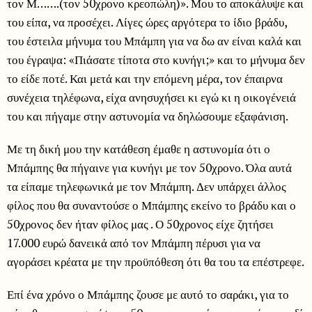
τον Μ…….(τον 50χρονο κρεοπώλη)». Μου το αποκάλυψε και
του είπα, να προσέχει. Λίγες ώρες αργότερα το ίδιο βράδυ,
του έστειλα μήνυμα του Μπάμπη για να δω αν είναι καλά και
του έγραψα: «Πιάσατε τίποτα στο κυνήγι;» και το μήνυμα δεν
το είδε ποτέ. Και μετά και την επόμενη μέρα, τον έπαιρνα
συνέχεια τηλέφωνα, είχα ανησυχήσει κι εγώ κι η οικογένειά
του και πήγαμε στην αστυνομία να δηλώσουμε εξαφάνιση.
Με τη δική μου την κατάθεση έμαθε η αστυνομία ότι ο
Μπάμπης θα πήγαινε για κυνήγι με τον 50χρονο. Όλα αυτά
τα είπαμε τηλεφωνικά με τον Μπάμπη. Δεν υπάρχει άλλος
φίλος που θα συναντούσε ο Μπάμπης εκείνο το βράδυ και ο
50χρονος δεν ήταν φίλος μας . Ο 50χρονος είχε ζητήσει
17.000 ευρώ δανεικά από τον Μπάμπη πέρυσι για να
αγοράσει κρέατα με την προϋπόθεση ότι θα του τα επέστρεφε.
Επί ένα χρόνο ο Μπάμπης ζουσε με αυτό το σαράκι, για το