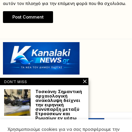
αυτόν τον πλοηγό για την επόμενη φορά που θα σχολιάσω.
DON'T MISS
Τοσκάνη: Σημαντική
αρχαιολογική
ανακάλυψη δείχνει
την ειρηνική
Powered with
by Hostville”)
συνύπαρξη μεταξύ
Ετρούσκων και
Ρωμαίων εν μέσω
πολέμων
Στο Σαν Κασιάνο ντέι
Χρησιμοποιούμε cookies για να σας προσφέρουμε την