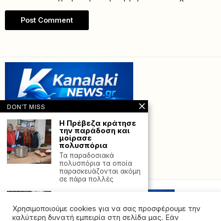
DON'T MISS
Η Πρέβεζα κράτησε
την παράδοση και
μοίρασε
πολυσπόρια
Τα παραδοσιακά
πολυσπόρια τα οποία
Powered with
by Hostville”)
παρασκευάζονται ακόμη
σε πάρα πολλές
Μ. Λογοθέτης (Γ.Γ.
Μετανάστευσης)
Χρησιμοποιούμε cookies για να σας προσφέρουμε την
στο Πρώτο για ροές
στην Κρήτη: Το
καλύτερη δυνατή εμπειρία στη σελίδα μας. Εάν