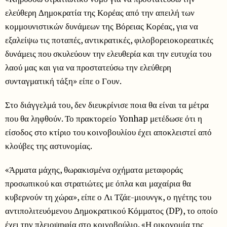
ελεύθερη Δημοκρατία της Κορέας από την απειλή των
κομμουνιστικών δυνάμεων της Βόρειας Κορέας, για να
εξαλείψω τις ποταπές, αντικρατικές, φιλοβορειοκορεατικές
δυνάμεις που σκυλεύουν την ελευθερία και την ευτυχία του
λαού μας και για να προστατεύσω την ελεύθερη
συνταγματική τάξη» είπε ο Γουν.
Στο διάγγελμά του, δεν διευκρίνισε ποια θα είναι τα μέτρα
που θα ληφθούν. Το πρακτορείο Yonhap μετέδωσε ότι η
είσοδος στο κτίριο του κοινοβουλίου έχει αποκλειστεί από
κλούβες της αστυνομίας.
«Άρματα μάχης, θωρακισμένα οχήματα μεταφοράς
προσωπικού και στρατιώτες με όπλα και μαχαίρια θα
κυβερνούν τη χώρα», είπε ο Λι Τζάε-μιουνγκ, ο ηγέτης του
αντιπολιτευόμενου Δημοκρατικού Κόμματος (DP), το οποίο
έχει την πλειοψηφία στο κοινοβούλιο. «Η οικονομία της