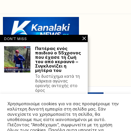
DON'T MISS
Πατέρας ενός
παιδιού ο 55χρονος
που έχασε τη ζωή
του από κεραυνό –
Συγκλονίζει η
μητέρα του
Το δυστύχημα κατά τη
Powered with
by Hostville”)
διάρκεια αγώνας
ορεινής αντοχής στο
όρος
Ηλεία: Σε ύφεση η
Χρησιμοποιούμε cookies για να σας προσφέρουμε την
μεγάλη φωτιά στη
Βάρδα – Μάχη με τις
καλύτερη δυνατή εμπειρία στη σελίδα μας. Εάν
αναζωπυρώσεις,
συνεχίσετε να χρησιμοποιείτε τη σελίδα, θα
ζημιές σε
υποθέσουμε πως είστε ικανοποιημένοι με αυτό.
καλλιέργειες και
Πιέζοντας “Αποδέχομαι”, συμφωνείτε με τη χρήση
θερμοκήπια
όλων των cookies. Παρόλα αυτα μπορείτε να
(εικόνες, βίντεο)