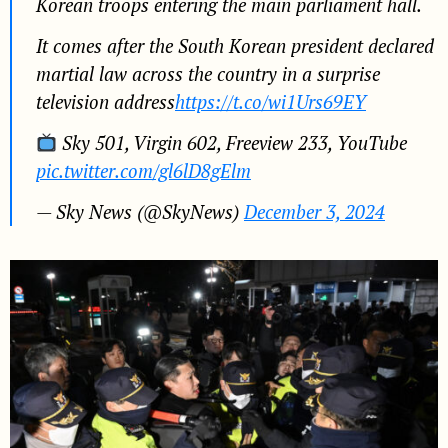
Korean troops entering the main parliament hall.
It comes after the South Korean president declared
martial law across the country in a surprise
television address
https://t.co/wi1Urs69EY
Sky 501, Virgin 602, Freeview 233, YouTube
pic.twitter.com/gl6lD8gElm
— Sky News (@SkyNews)
December 3, 2024