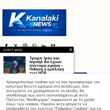
DON'T MISS
Τραμπ: Ιράν και
Ισραήλ θα έχουν
Powered with
by Hostville”)
σύντομα ειρήνη –
Πιθανή η εμπλοκή
των ΗΠΑ
Το Ιράν και το Ισραήλ θα
Χρησιμοποιούμε cookies για να σας προσφέρουμε την
έχουν ειρήνη
«σύντομα» ανέφερε
καλύτερη δυνατή εμπειρία στη σελίδα μας. Εάν
συνεχίσετε να χρησιμοποιείτε τη σελίδα, θα
Νέα εποχή στην
υποθέσουμε πως είστε ικανοποιημένοι με αυτό.
Πορτογαλία: Η δεξιά
Πιέζοντας “Αποδέχομαι”, συμφωνείτε με τη χρήση
επικρατεί, οι
όλων των cookies. Παρόλα αυτα μπορείτε να
Σοσιαλιστές σε
©2026 - All rights reserved. Απαγορεύεται ρητά η
αναζήτηση ηγεσίας
επισκεφθείτε την ενότητα "Ρυθμίσεις Cookies" για να