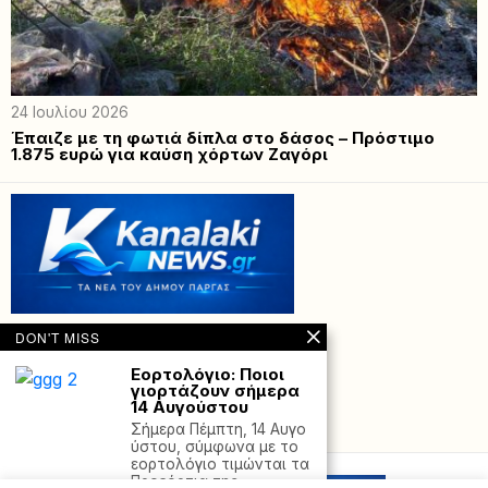
24 Ιουλίου 2026
Έπαιζε με τη φωτιά δίπλα στο δάσος – Πρόστιμο
1.875 ευρώ για καύση χόρτων Ζαγόρι
DON'T MISS
Εορτολόγιο: Ποιοι
γιορτάζουν σήμερα
14 Αυγούστου
Powered with
by Hostville”)
Σήμερα Πέμπτη, 14 Αυγο
ύστου, σύμφωνα με το
εορτολόγιο τιμώνται τα
Προεόρτια της