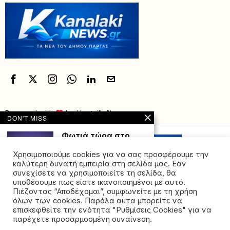
Powered with
by Hostville”)
DON'T MISS
Φωτιά τώρα στο
Κορωπί – Ήχησε το
112
Χρησιμοποιούμε cookies για να σας προσφέρουμε την
Νέος συναγερμός στην
καλύτερη δυνατή εμπειρία στη σελίδα μας. Εάν
Πυροσβεστική. #ΦΩΤΙΑ
συνεχίσετε να χρησιμοποιείτε τη σελίδα, θα
#ΦΩΤΙΑ_ΤΩΡΑ #ΚΟΡΩΠΙ
υποθέσουμε πως είστε ικανοποιημένοι με αυτό.
#112 Μετάβαση στην
Πιέζοντας “Αποδέχομαι”, συμφωνείτε με τη χρήση
όλων των cookies. Παρόλα αυτα μπορείτε να
Βρετανία: Η πρώτη γυναίκα στο
©2026 - All rights reserved. Απαγορεύεται ρητά η
τιμόνι της υπηρεσίας
επισκεφθείτε την ενότητα "Ρυθμίσεις Cookies" για να
αναδημοσίευση χωρίς προηγούμενη έγγραφη άδεια
κατασκοπείας MI6
παρέχετε προσαρμοσμένη συναίνεση.
της ιδιοκτήτριας εταιρείας
Η Βρετανία διόρισε την Κυριακή (15/6),