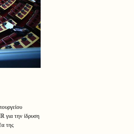
πουργείου
 για την ίδρυση
έα της