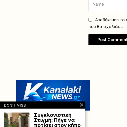
Αποθήκευσε το ό
που θα σχολιάσω.
DON'T MISS
Συγκλονιστική
Στιγμή: Πήγε να
ποτίσει στον κήπο