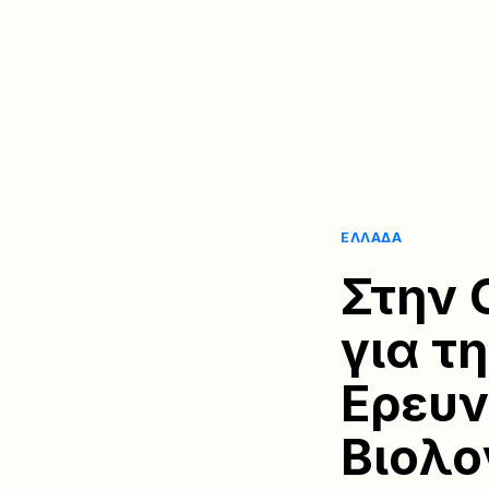
ΕΛΛΆΔΑ
Στην 
για τ
Ερευν
Βιολο