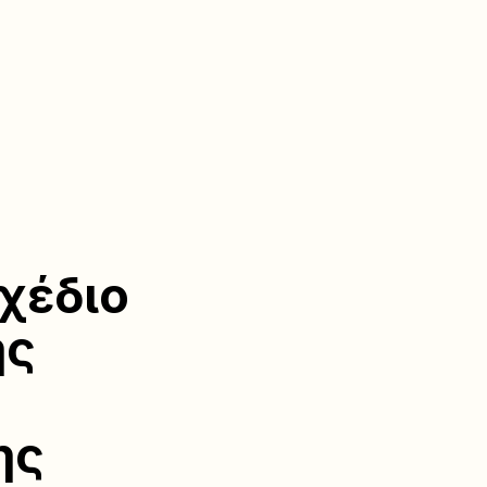
χέδιο
ής
ης