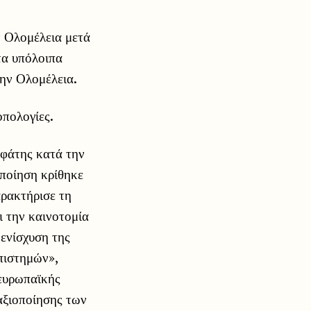
ν Ολομέλεια μετά
τα υπόλοιπα
ην Ολομέλεια.
οπολογίες.
φάτης κατά την
ποίηση κρίθηκε
αρακτήρισε τη
ι την καινοτομία
 ενίσχυση της
πιστημών»,
νευρωπαϊκής
 αξιοποίησης των