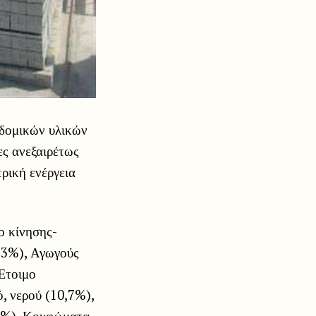
οδομικών υλικών
ες ανεξαιρέτως
ρική ενέργεια
ο κίνησης-
7,3%), Αγωγούς
Έτοιμο
, νερού (10,7%),
,8%), Κουφώματα