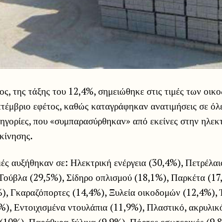
ς, της τάξης του 12,4%, σημειώθηκε στις τιμές των οικ
τέμβριο εφέτος, καθώς καταγράφηκαν ανατιμήσεις σε όλ
τηγορίες, που «συμπαρασύρθηκαν» από εκείνες στην ηλεκτ
 κίνησης.
ιμές αυξήθηκαν σε: Ηλεκτρική ενέργεια (30,4%), Πετρέλαι
 Τούβλα (29,5%), Σίδηρο οπλισμού (18,1%), Παρκέτα (1
%), Γκαραζόπορτες (14,4%), Ξυλεία οικοδομών (12,4%), 
), Εντοιχισμένα ντουλάπια (11,9%), Πλαστικό, ακρυλικό
10%), Παράθυρα ξύλινα (9,9%), Πόρτες εσωτερικές (9