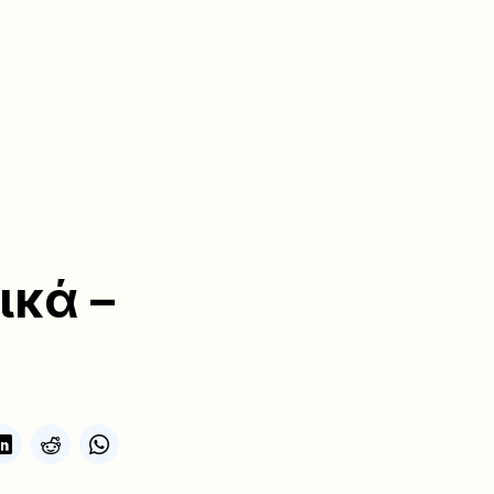
ικά –