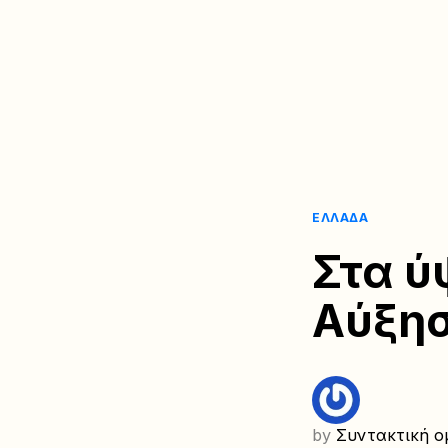
ΕΛΛΆΔΑ
Στα ύ
Αύξησ
by
Συντακτική ο