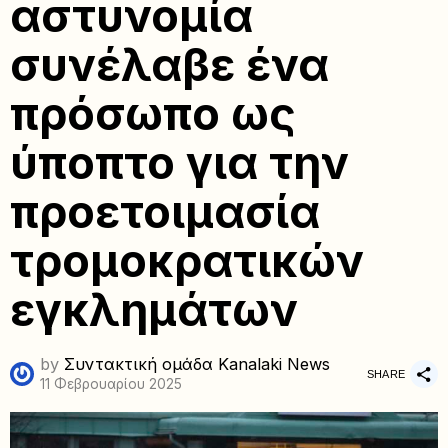
αστυνομία
συνέλαβε ένα
πρόσωπο ως
ύποπτο για την
προετοιμασία
τρομοκρατικών
εγκλημάτων
by
Συντακτική ομάδα Kanalaki News
SHARE
11 Φεβρουαρίου 2025