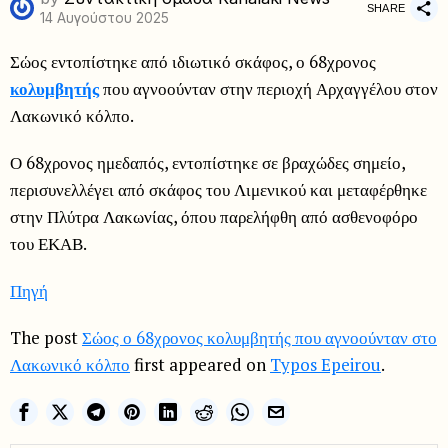
SHARE
14 Αυγούστου 2025
Σώος εντοπίστηκε από ιδιωτικό σκάφος, ο 68χρονος
κολυμβητής
που αγνοούνταν στην περιοχή Αρχαγγέλου στον
Λακωνικό κόλπο.
Ο 68χρονος ημεδαπός, εντοπίστηκε σε βραχώδες σημείο,
περισυνελλέγει από σκάφος του Λιμενικού και μεταφέρθηκε
στην Πλύτρα Λακωνίας, όπου παρελήφθη από ασθενοφόρο
του ΕΚΑΒ.
Πηγή
The post
Σώος ο 68χρονος κολυμβητής που αγνοούνταν στο
Λακωνικό κόλπο
first appeared on
Typos Epeirou
.