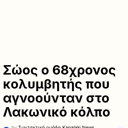
Σώος ο 68χρονος
κολυμβητής που
αγνοούνταν στο
Λακωνικό κόλπο
by
Συντακτική ομάδα Kanalaki News