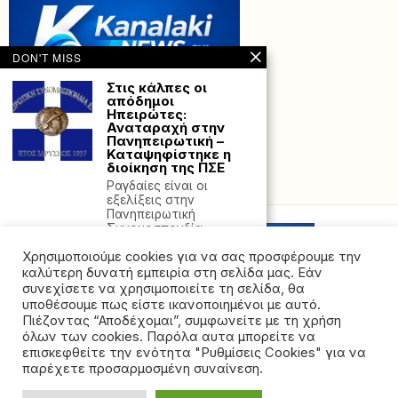
DON'T MISS
Στις κάλπες οι
απόδημοι
Ηπειρώτες:
Αναταραχή στην
Πανηπειρωτική –
Καταψηφίστηκε η
διοίκηση της ΠΣΕ
Powered with
by Hostville”)
Ραγδαίες είναι οι
εξελίξεις στην
Πανηπειρωτική
Συνομοσπονδία
Ελλάδας, καθώς οι
Χρησιμοποιούμε cookies για να σας προσφέρουμε την
Μεγάλη επιχείρηση
καλύτερη δυνατή εμπειρία στη σελίδα μας. Εάν
της ΕΛ.ΑΣ. στην
συνεχίσετε να χρησιμοποιείτε τη σελίδα, θα
Κρήτη για
υποθέσουμε πως είστε ικανοποιημένοι με αυτό.
εξάρθρωση
Πιέζοντας “Αποδέχομαι”, συμφωνείτε με τη χρήση
εγκληματικής
όλων των cookies. Παρόλα αυτα μπορείτε να
οργάνωσης
©2026 - All rights reserved. Απαγορεύεται ρητά η
επισκεφθείτε την ενότητα "Ρυθμίσεις Cookies" για να
Μεγάλη αστυνομική
αναδημοσίευση χωρίς προηγούμενη έγγραφη άδεια
παρέχετε προσαρμοσμένη συναίνεση.
επιχείρηση βρίσκεται σε
της ιδιοκτήτριας εταιρείας
εξέλιξη στην Κρήτη από