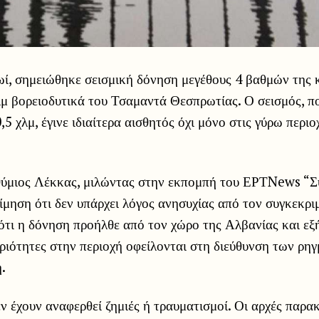
ωί, σημειώθηκε σεισμική δόνηση μεγέθους 4 βαθμών της κ
λμ βορειοδυτικά του Τσαμαντά Θεσπρωτίας. Ο σεισμός, π
5 χλμ, έγινε ιδιαίτερα αισθητός όχι μόνο στις γύρω περιο
ύμιος Λέκκας, μιλώντας στην εκπομπή του ΕΡΤNews “Συ
ίμηση ότι δεν υπάρχει λόγος ανησυχίας από τον συγκεκριμ
τι η δόνηση προήλθε από τον χώρο της Αλβανίας και εξή
ριότητες στην περιοχή οφείλονται στη διεύθυνση των ρηγ
.
εν έχουν αναφερθεί ζημιές ή τραυματισμοί. Οι αρχές παρ