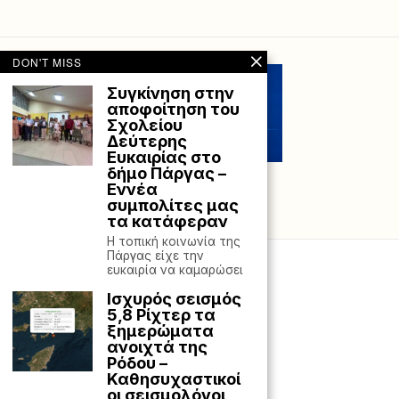
DON'T MISS
Συγκίνηση στην
αποφοίτηση του
Σχολείου
Δεύτερης
Ευκαιρίας στο
δήμο Πάργας –
Εννέα
συμπολίτες μας
τα κατάφεραν
Η τοπική κοινωνία της
Πάργας είχε την
ευκαιρία να καμαρώσει
Ισχυρός σεισμός
5,8 Ρίχτερ τα
ξημερώματα
ανοιχτά της
Ρόδου –
Καθησυχαστικοί
οι σεισμολόγοι