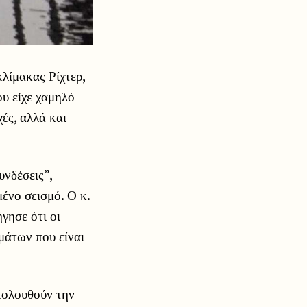
λίμακας Ρίχτερ,
ου είχε χαμηλό
χές, αλλά και
νδέσεις”,
ένο σεισμό. Ο κ.
γησε ότι οι
μάτων που είναι
ακολουθούν την