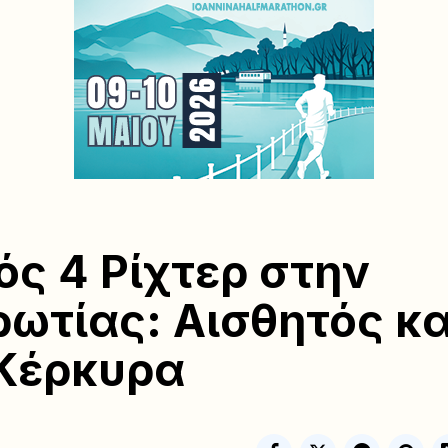
ός 4 Ρίχτερ στην
ωτίας: Αισθητός κα
Κέρκυρα