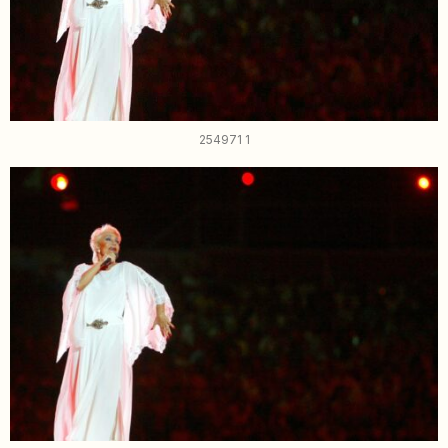
254971 1