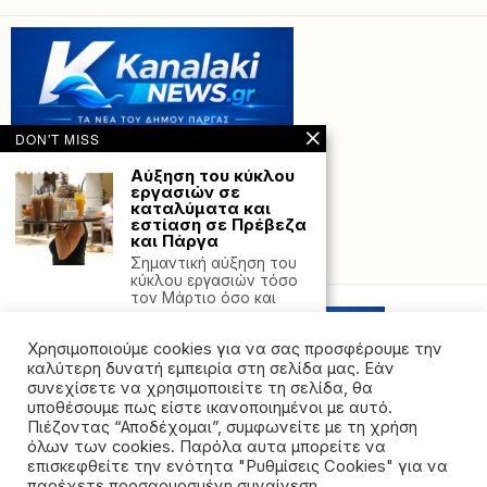
DON'T MISS
Αύξηση του κύκλου
εργασιών σε
καταλύματα και
εστίαση σε Πρέβεζα
και Πάργα
Powered with
by Hostville”)
Σημαντική αύξηση του
κύκλου εργασιών τόσο
τον Μάρτιο όσο και
Μάγκας ο Νίκος
Ζαχαριάς – Φέρνει
Χρησιμοποιούμε cookies για να σας προσφέρουμε την
στα ταμεία του
καλύτερη δυνατή εμπειρία στη σελίδα μας. Εάν
δήμου Πάργας
συνεχίσετε να χρησιμοποιείτε τη σελίδα, θα
2.180.000€ για την
υποθέσουμε πως είστε ικανοποιημένοι με αυτό.
αναβάθμιση του
Πιέζοντας “Αποδέχομαι”, συμφωνείτε με τη χρήση
δικτύου ύδρευσης
όλων των cookies. Παρόλα αυτα μπορείτε να
©2026 - All rights reserved. Απαγορεύεται ρητά η
Ο Νίκος Ζαχαριάς
επισκεφθείτε την ενότητα "Ρυθμίσεις Cookies" για να
αποδεικνύεται
αναδημοσίευση χωρίς προηγούμενη έγγραφη άδεια
παρέχετε προσαρμοσμένη συναίνεση.