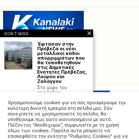
DON'T MISS
Έφτασαν στην
Πρέβεζα οι νέοι
μεταλλικοί κάδοι
απορριμμάτων που
θα τοποθετηθούν
στις Δημοτικές
Ενότητες Πρέβεζας,
Λούρου και
Powered with
by Hostville”)
Ζαλόγγου
Στο χώρο του
εργοταξίου
αποθηκεύτηκαν οι 240
Χρησιμοποιούμε cookies για να σας προσφέρουμε την
μεταλλικοί κάδοι
απορριμμάτων
καλύτερη δυνατή εμπειρία στη σελίδα μας. Εάν
συνεχίσετε να χρησιμοποιείτε τη σελίδα, θα
Ηλεία: Θρήνος για
υποθέσουμε πως είστε ικανοποιημένοι με αυτό.
τον 13χρονο που
Πιέζοντας “Αποδέχομαι”, συμφωνείτε με τη χρήση
σκοτώθηκε με πατίνι
όλων των cookies. Παρόλα αυτα μπορείτε να
– «Είμαστε όλοι
©2026 - All rights reserved. Απαγορεύεται ρητά η
συγκλονισμένοι»
επισκεφθείτε την ενότητα "Ρυθμίσεις Cookies" για να