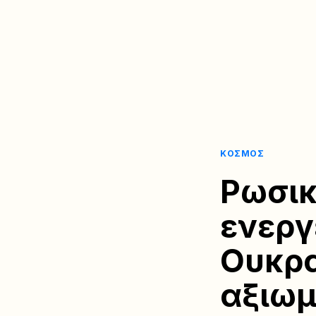
ΚΌΣΜΟΣ
Ρωσικ
ενεργ
Ουκρα
αξιω