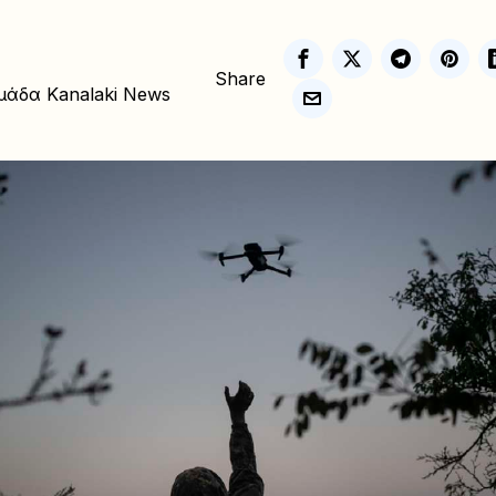
Share
μάδα Kanalaki News