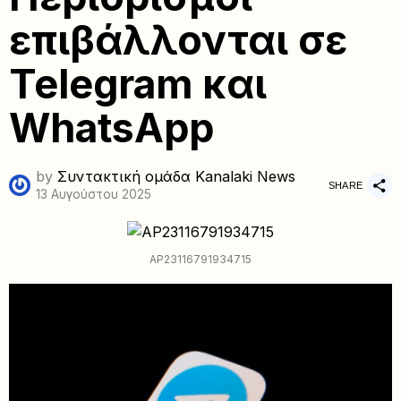
επιβάλλονται σε
Telegram και
WhatsApp
by
Συντακτική ομάδα Kanalaki News
SHARE
13 Αυγούστου 2025
AP23116791934715