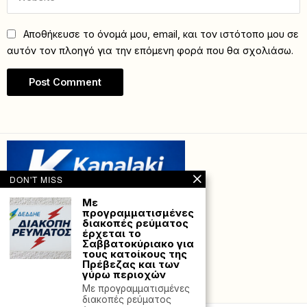
Αποθήκευσε το όνομά μου, email, και τον ιστότοπο μου σε
αυτόν τον πλοηγό για την επόμενη φορά που θα σχολιάσω.
DON'T MISS
Με
προγραμματισμένες
διακοπές ρεύματος
έρχεται το
Σαββατοκύριακο για
τους κατοίκους της
Πρέβεζας και των
γύρω περιοχών
Powered with
by Hostville”)
Με προγραμματισμένες
διακοπές ρεύματος