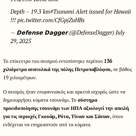
Depth – 19.3 km#Tsunami Alert issued for Hawaii
!!! pic.twitter.com/CfGpjZuHBs
— 𝗗𝗲𝗳𝗲𝗻𝘀𝗲 𝗗𝗮𝗴𝗴𝗲𝗿 (@DefenseDagger) July
29, 2025
Το επίκεντρο του σεισμού εντοπίστηκε περίπου
136
χιλιόμετρα ανατολικά της πόλης Πετροπαβλόφσκ
, σε βάθος
19 χιλιομέτρων.
Ο σεισμός ήταν επιφανειακός και αρκετά ισχυρός ώστε να
δημιουργήσει κύματα τσουνάμι. Το
σύστημα
προειδοποίησης τσουνάμι των ΗΠΑ αξιολογεί την απειλή
για τις περιοχές Γκουάμ, Ρότα, Τίνιαν και Σάιπαν
, όπου
ενδέχεται να επηρεαστούν από τα κύματα.