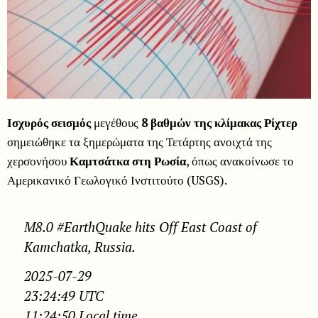
Ισχυρός σεισμός
μεγέθους
8 βαθμών της κλίμακας Ρίχτερ
σημειώθηκε τα ξημερώματα της Τετάρτης ανοιχτά της
χερσονήσου
Καμτσάτκα
στη
Ρωσία
, όπως ανακοίνωσε το
Αμερικανικό Γεωλογικό Ινστιτούτο (USGS).
M8.0 #EarthQuake hits Off East Coast of
Kamchatka, Russia.
2025-07-29
23:24:49 UTC
11:24:50 Local time