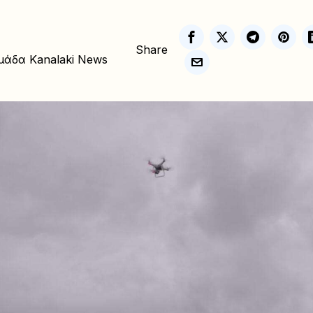
Share
μάδα Kanalaki News