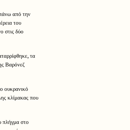
 πάνω από την
έρεια του
ο στις δύο
αταρρίφθηκε, τα
της Βαρόνεζ
το ουκρανικό
λης κλίμακας που
υ πλήγμα στο