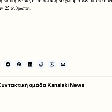
 δυτική Ρωσία, σε απόσταση 50 χιλιομέτρων από τα σύν
ν 25 άνθρωποι.
Συντακτική ομάδα Kanalaki News