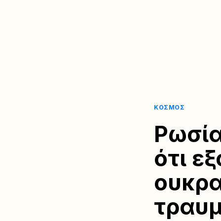
ΚΌΣΜΟΣ
Ρωσία
ότι ε
ουκρα
τραυμ