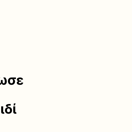
νωσε
ιδί