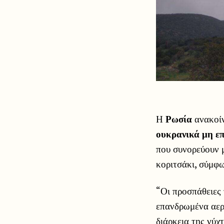
Η
Ρωσία
ανακοίν
ουκρανικά μη ε
που συνορεύουν μ
κοριτσάκι, σύμφω
“Οι προσπάθειες 
επανδρωμένα αερ
διάρκεια της νύχ