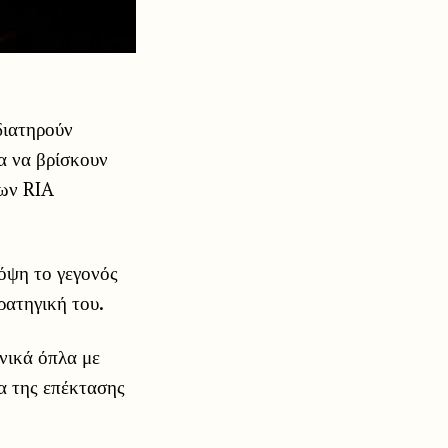
διατηρούν
ια να βρίσκουν
εων RIA
όψη το γεγονός
ρατηγική του.
νικά όπλα με
α της επέκτασης