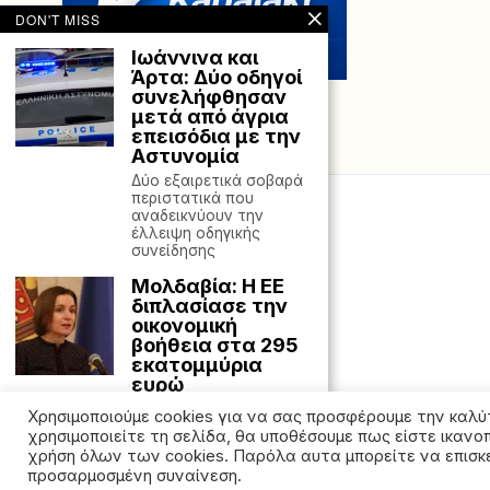
DON'T MISS
Ιωάννινα και
Άρτα: Δύο οδηγοί
συνελήφθησαν
μετά από άγρια
επεισόδια με την
Αστυνομία
Δύο εξαιρετικά σοβαρά
περιστατικά που
αναδεικνύουν την
έλλειψη οδηγικής
συνείδησης
Μολδαβία: Η ΕΕ
διπλασίασε την
οικονομική
βοήθεια στα 295
εκατομμύρια
ευρώ
Οι κυβερνήσεις των
Χρησιμοποιούμε cookies για να σας προσφέρουμε την καλύ
χωρών της Ευρωπαϊκής
χρησιμοποιείτε τη σελίδα, θα υποθέσουμε πως είστε ικανο
Ένωσης αποφάσισαν να
χρήση όλων των cookies. Παρόλα αυτα μπορείτε να επισκε
προσαρμοσμένη συναίνεση.