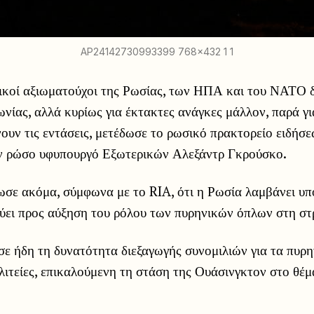
AP24142730993399 768x432 1 1
ικοί αξιωματούχοι της Ρωσίας, των ΗΠΑ και του ΝΑΤΟ 
ωνίας, αλλά κυρίως για έκτακτες ανάγκες μάλλον, παρά γ
ουν τις εντάσεις, μετέδωσε το ρωσικό πρακτορείο ειδήσ
ν ρώσο υφυπουργό Εξωτερικών Αλεξάντρ Γκρούσκο.
σε ακόμα, σύμφωνα με το RIA, ότι η Ρωσία λαμβάνει υπ
ύει προς αύξηση του ρόλου των πυρηνικών όπλων στη στ
ε ήδη τη δυνατότητα διεξαγωγής συνομιλιών για τα πυρη
ιτείες, επικαλούμενη τη στάση της Ουάσινγκτον στο θέμ