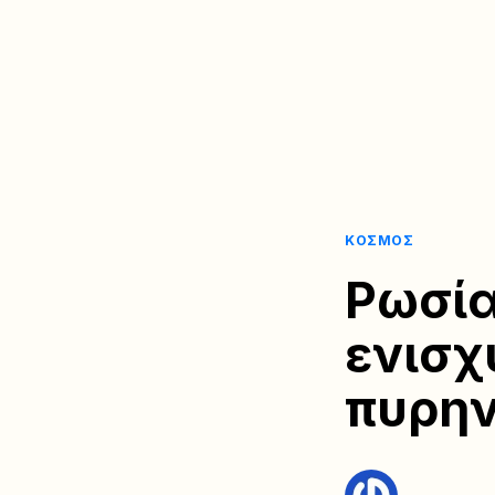
ΚΌΣΜΟΣ
Ρωσία
ενισχ
πυρη