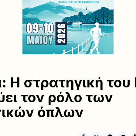
: H στρατηγική του
ύει τον ρόλο των
νικών όπλων