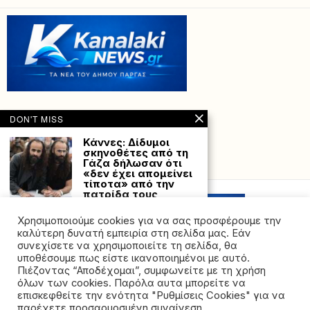
DON'T MISS
Κάννες: Δίδυμοι
σκηνοθέτες από τη
Γάζα δήλωσαν ότι
Powered with
by Hostville”)
«δεν έχει απομείνει
τίποτα» από την
πατρίδα τους
Οι δίδυμοι σκηνοθέτες
από την Γάζα, Άραμπ και
Χρησιμοποιούμε cookies για να σας προσφέρουμε την
Ταρζάν
καλύτερη δυνατή εμπειρία στη σελίδα μας. Εάν
συνεχίσετε να χρησιμοποιείτε τη σελίδα, θα
Καλός ο καιρός
υποθέσουμε πως είστε ικανοποιημένοι με αυτό.
σήμερα, έως και 27
Πιέζοντας “Αποδέχομαι”, συμφωνείτε με τη χρήση
βαθμούς ο
όλων των cookies. Παρόλα αυτα μπορείτε να
υδράργυρος
©2026 - All rights reserved. Απαγορεύεται ρητά η
επισκεφθείτε την ενότητα "Ρυθμίσεις Cookies" για να
Καλές καιρικές
αναδημοσίευση χωρίς προηγούμενη έγγραφη άδεια
παρέχετε προσαρμοσμένη συναίνεση.
συνθήκες θα