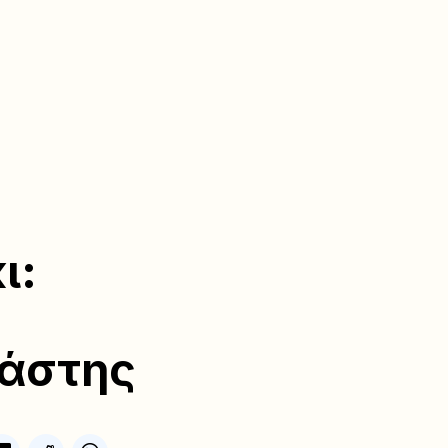
ι:
ράστης