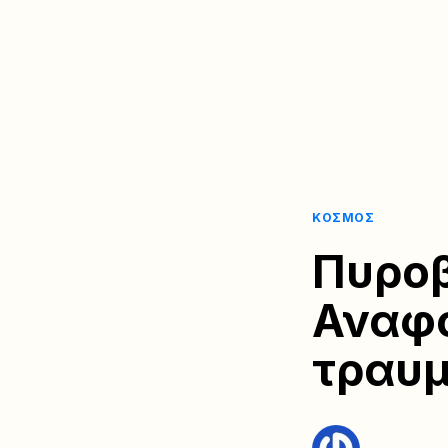
ΚΌΣΜΟΣ
Πυροβ
Αναφο
τραυμ