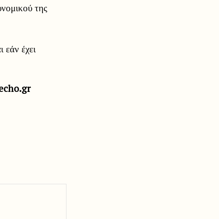
υνομικού της
ι εάν έχει
echo.gr