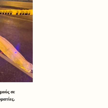
μούς σε
υματίες.