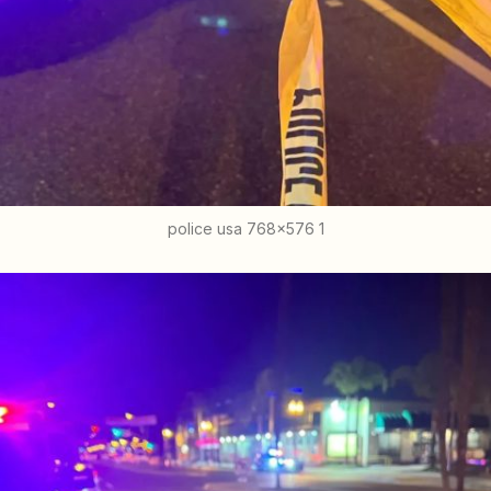
police usa 768x576 1