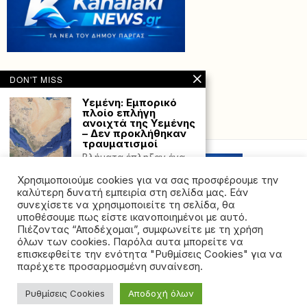
DON'T MISS
Υεμένη: Εμπορικό
πλοίο επλήγη
ανοιχτά της Υεμένης
Powered with
by Hostville”)
– Δεν προκλήθηκαν
τραυματισμοί
Βλήματα έπληξαν ένα
πλοίο ανοιχτά των
Χρησιμοποιούμε cookies για να σας προσφέρουμε την
ακτών της Υεμένης
σήμερα,
καλύτερη δυνατή εμπειρία στη σελίδα μας. Εάν
συνεχίσετε να χρησιμοποιείτε τη σελίδα, θα
Με λαμπρότητα θα
υποθέσουμε πως είστε ικανοποιημένοι με αυτό.
γιορτάσει ο Δήμος
Πιέζοντας “Αποδέχομαι”, συμφωνείτε με τη χρήση
τα 112 χρόνια από
όλων των cookies. Παρόλα αυτα μπορείτε να
την Απελευθέρωση
©2026 - All rights reserved. Απαγορεύεται ρητά η
της Πρέβεζας.
επισκεφθείτε την ενότητα "Ρυθμίσεις Cookies" για να
αναδημοσίευση χωρίς προηγούμενη έγγραφη άδεια
παρέχετε προσαρμοσμένη συναίνεση.
Οι εκδηλώσεις θα
της ιδιοκτήτριας εταιρείας
ξεκινήσουν το Σάββατο
19 Οκτωβρίου και θα
Ρυθμίσεις Cookies
Αποδοχή όλων