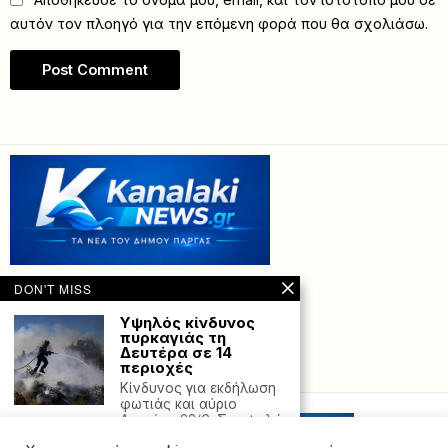
αυτόν τον πλοηγό για την επόμενη φορά που θα σχολιάσω.
DON'T MISS
Υψηλός κίνδυνος
πυρκαγιάς τη
Δευτέρα σε 14
περιοχές
Powered with
by Hostville”)
Κίνδυνος για εκδήλωση
φωτιάς και αύριο
Δευτέρα 22/6. Σε υψηλό