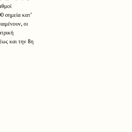
αθμοί
0 σημεία κατ’
ιαμένουν, οι
ατρική
έως και την 8η