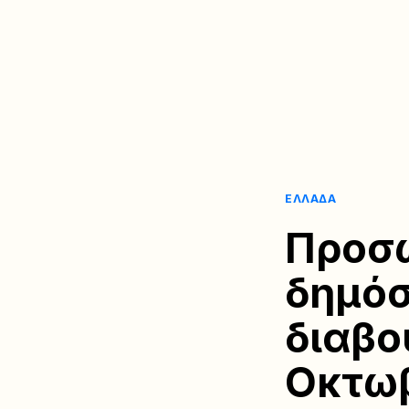
ΕΛΛΆΔΑ
Προσω
δημόσ
διαβο
Οκτωβ