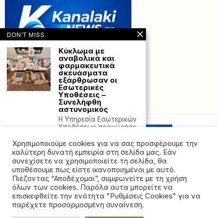
DON'T MISS
Κύκλωμα με
αναβολικά και
φαρμακευτικά
σκευάσματα
εξάρθρωσαν οι
Εσωτερικές
Υποθέσεις –
Συνελήφθη
Powered with
by Hostville”)
αστυνομικός
Η Υπηρεσία Εσωτερικών
Υποθέσεων προχώρησε
στη σύλληψη τριών
μελών της
Χρησιμοποιούμε cookies για να σας προσφέρουμε την
καλύτερη δυνατή εμπειρία στη σελίδα μας. Εάν
Ήπειρος: 10
συνεχίσετε να χρησιμοποιείτε τη σελίδα, θα
συλλήψεις σε μία
υποθέσουμε πως είστε ικανοποιημένοι με αυτό.
εβδομάδα για
Πιέζοντας “Αποδέχομαι”, συμφωνείτε με τη χρήση
ναρκωτικά
όλων των cookies. Παρόλα αυτα μπορείτε να
©2026 - All rights reserved. Απαγορεύεται ρητά η
Δέκα συνολικά άτομα,
επισκεφθείτε την ενότητα "Ρυθμίσεις Cookies" για να
σε -8- διαφορετικές
αναδημοσίευση χωρίς προηγούμενη έγγραφη άδεια
παρέχετε προσαρμοσμένη συναίνεση.
περιπτώσεις,
της ιδιοκτήτριας εταιρείας
συνελήφθησαν κατά