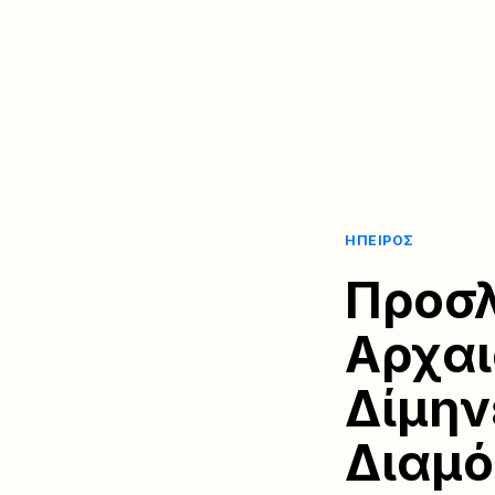
ΉΠΕΙΡΟΣ
Προσλ
Αρχαι
Δίμην
Διαμ