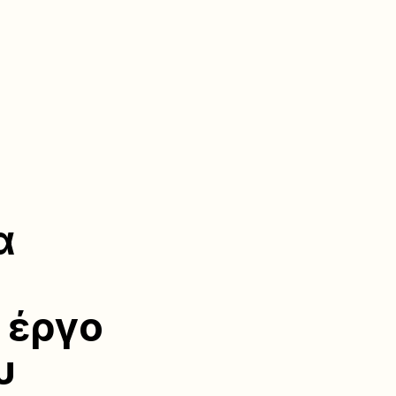
α
 έργο
υ