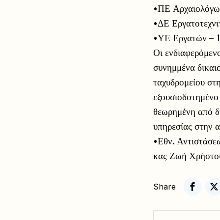
•ΠΕ Αρχαιολόγων
•ΔΕ Εργατοτεχνιτ
•ΥΕ Εργατών – 1
Οι ενδιαφερόμεν
συνημμένα δικαιο
ταχυδρομείου στ
εξουσιοδοτημένο
θεωρημένη από δη
υπηρεσίας στην 
•Εθν. Αντιστάσε
κας Ζωή Χρήστου
Share