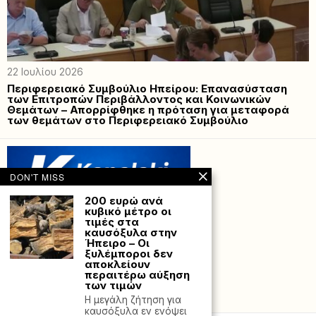
22 Ιουλίου 2026
Περιφερειακό Συμβούλιο Ηπείρου: Επανασύσταση
των Επιτροπών Περιβάλλοντος και Κοινωνικών
Θεμάτων – Απορρίφθηκε η πρόταση για μεταφορά
των θεμάτων στο Περιφερειακό Συμβούλιο
DON'T MISS
200 ευρώ ανά
κυβικό μέτρο οι
τιμές στα
καυσόξυλα στην
Ήπειρο – Οι
ξυλέμποροι δεν
αποκλείουν
περαιτέρω αύξηση
των τιμών
Powered with
by Hostville”)
Η μεγάλη ζήτηση για
καυσόξυλα εν ενόψει