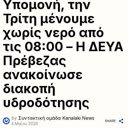
Υπομονή, την
Τρίτη μένουμε
χωρίς νερό από
τις 08:00 – Η ΔΕΥΑ
Πρέβεζας
ανακοίνωσε
διακοπή
υδροδότησης
by
Συντακτική ομάδα Kanalaki News
SHARE
4 Μαΐου 2026