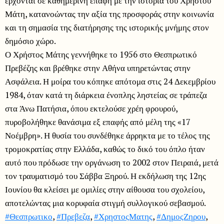
έρχονται σε καθημερινή επαφή με την ιστορία του Χρήστου
Μάτη, κατανοώντας την αξία της προσφοράς στην κοινωνία
και τη σημασία της διατήρησης της ιστορικής μνήμης στον
δημόσιο χώρο.
Ο Χρήστος Μάτης γεννήθηκε το 1956 στο Θεσπρωτικό
Πρεβέζης και βρέθηκε στην Αθήνα υπηρετώντας στην
Ασφάλεια. Η μοίρα του κόπηκε απότομα στις 24 Δεκεμβρίου
1984, όταν κατά τη διάρκεια ένοπλης ληστείας σε τράπεζα
στα Άνω Πατήσια, όπου εκτελούσε χρέη φρουρού,
πυροβολήθηκε θανάσιμα εξ επαφής από μέλη της «17
Νοέμβρη». Η θυσία του συνδέθηκε άρρηκτα με το τέλος της
τρομοκρατίας στην Ελλάδα, καθώς το δικό του όπλο ήταν
αυτό που πρόδωσε την οργάνωση το 2002 στον Πειραιά, μετά
τον τραυματισμό του Σάββα Ξηρού. Η εκδήλωση της 12ης
Ιουνίου θα κλείσει με ομιλίες στην αίθουσα του σχολείου,
αποτελώντας μια κορυφαία στιγμή συλλογικού σεβασμού.
#Θεσπρωτικο
,
#Πρεβεζα
,
#ΧρηστοςΜατης
,
#ΔημοςΖηρου
,