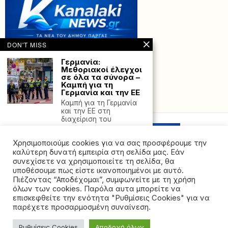
DON'T MISS
Γερμανία:
Μεθοριακοί έλεγχοι
σε όλα τα σύνορα –
Καμπή για τη
Γερμανία και την ΕΕ
Powered with
by Hostville”)
Καμπή για τη Γερμανία
και την ΕΕ στη
διαχείριση του
Μαίνεται η πύρινη
λαίλαπα στο Περού:
Χρησιμοποιούμε cookies για να σας προσφέρουμε την
Μεγάλες ζημιές σε
καλύτερη δυνατή εμπειρία στη σελίδα μας. Εάν
αρχαιολογικούς
συνεχίσετε να χρησιμοποιείτε τη σελίδα, θα
χώρους –
υποθέσουμε πως είστε ικανοποιημένοι με αυτό.
Τουλάχιστον 140
Πιέζοντας “Αποδέχομαι”, συμφωνείτε με τη χρήση
τραυματίες
όλων των cookies. Παρόλα αυτα μπορείτε να
©2026 - All rights reserved. Απαγορεύεται ρητά η
Οι περουβιανές αρχές
επισκεφθείτε την ενότητα "Ρυθμίσεις Cookies" για να
προσπαθούν
αναδημοσίευση χωρίς προηγούμενη έγγραφη άδεια
παρέχετε προσαρμοσμένη συναίνεση.
εσπευσμένα να
της ιδιοκτήτριας εταιρείας
καταρτίσουν σχέδιο για
να
Ρυθμίσεις Cookies
Αποδοχή όλων