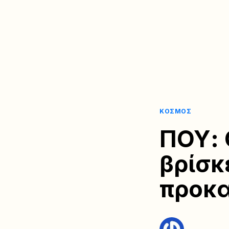
ΚΌΣΜΟΣ
ΠΟΥ: 
βρίσκ
προκ