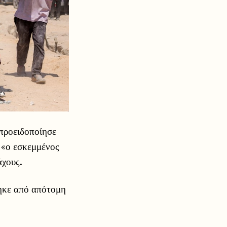
προειδοποίησε
 «ο εσκεμμένος
άχους.
τηκε από απότομη