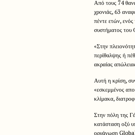
Από τους 74 θανά
χρονιάς, 63 ανα
πέντε ετών, ενός
συστήματος του
«Στην πλειονότητ
περίθαλψης ή πέθ
ακραίας απώλεια
Αυτή η κρίση, συ
«εσκεμμένος αποκ
κλίμακα, διατροφ
Στην πόλη της Γ
κατάσταση οξύ υπ
οργάνωση Global