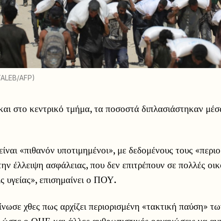
TALEB/AFP)
και στο κεντρικό τμήμα, τα ποσοστά διπλασιάστηκαν μέσ
 είναι «πιθανόν υποτιμημένοι», με δεδομένους τους «περι
ην έλλειψη ασφάλειας, που δεν επιτρέπουν σε πολλές οικ
ς υγείας», επισημαίνει ο ΠΟΥ.
νωσε χθες πως αρχίζει περιορισμένη «τακτική παύση» τ
υ ώστε ο ΟΗΕ και άλλες ανθρωπιστικές οργανώσεις να αν