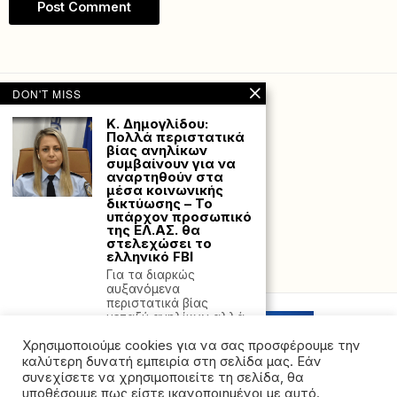
DON'T MISS
K. Δημογλίδου:
Πολλά περιστατικά
βίας ανηλίκων
συμβαίνουν για να
αναρτηθούν στα
μέσα κοινωνικής
δικτύωσης – Το
υπάρχον προσωπικό
της ΕΛ.ΑΣ. θα
στελεχώσει το
ελληνικό FBI
Powered with
by Hostville”)
Για τα διαρκώς
αυξανόμενα
περιστατικά βίας
μεταξύ ανηλίκων αλλά
και
Χρησιμοποιούμε cookies για να σας προσφέρουμε την
Χιονοπτώσεις και
καλύτερη δυνατή εμπειρία στη σελίδα μας. Εάν
πάλι στα ορεινά
συνεχίσετε να χρησιμοποιείτε τη σελίδα, θα
χωριά της Ηπείρου –
υποθέσουμε πως είστε ικανοποιημένοι με αυτό.