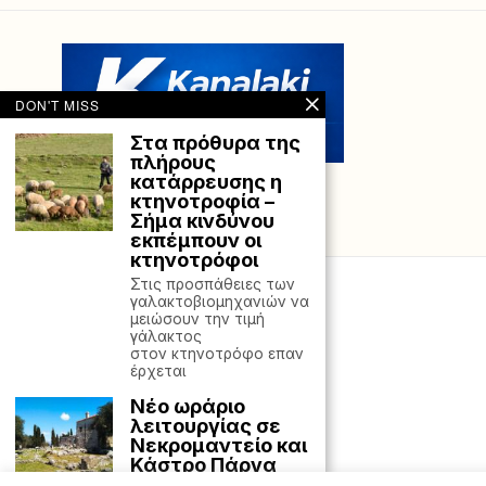
DON'T MISS
Στα πρόθυρα της
πλήρους
κατάρρευσης η
κτηνοτροφία –
Σήμα κινδύνου
εκπέμπουν οι
κτηνοτρόφοι
Στις προσπάθειες των
γαλακτοβιομηχανιών να
μειώσουν την τιμή
γάλακτος
στον κτηνοτρόφο επαν
έρχεται
Νέο ωράριο
λειτουργίας σε
Νεκρομαντείο και
Κάστρο Πάργα