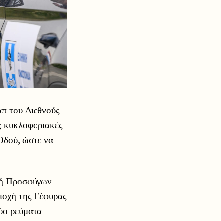
άπ του Διεθνούς
ς κυκλοφοριακές
 Οδού, ώστε να
ομή Προσφύγων
ριοχή της Γέφυρας
δύο ρεύματα