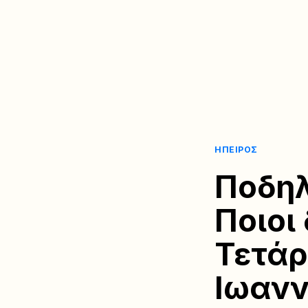
ΉΠΕΙΡΟΣ
Ποδηλ
Ποιοι
Τετάρ
Ιωανν