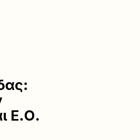
δας:
ν
ι Ε.Ο.