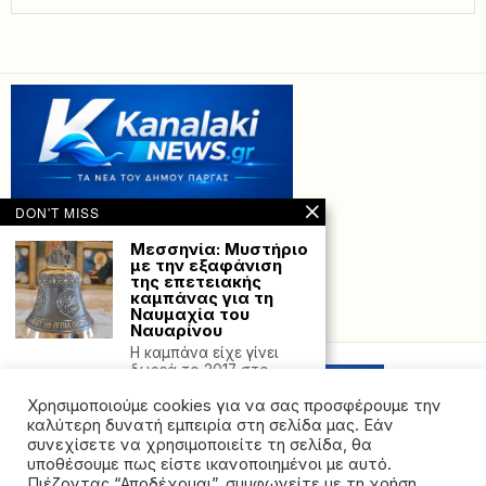
DON'T MISS
Μεσσηνία: Μυστήριο
με την εξαφάνιση
της επετειακής
καμπάνας για τη
Ναυμαχία του
Powered with
by Hostville”)
Ναυαρίνου
Η καμπάνα είχε γίνει
δωρεά το 2017 στο
πλαίσιο της
Χρησιμοποιούμε cookies για να σας προσφέρουμε την
Δυο υπήκοοι
καλύτερη δυνατή εμπειρία στη σελίδα μας. Εάν
Ιαπωνίας
συνεχίσετε να χρησιμοποιείτε τη σελίδα, θα
δολοφονήθηκαν
υποθέσουμε πως είστε ικανοποιημένοι με αυτό.
στην Κίνα – Ποιο το
Πιέζοντας “Αποδέχομαι”, συμφωνείτε με τη χρήση