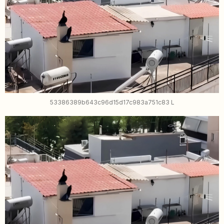
53386389b643c96d15d17c983a751c83 L