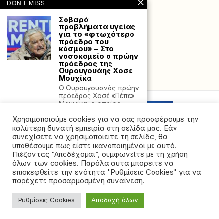
DON'T MISS
Σοβαρά
προβλήματα υγείας
για το «φτωχότερο
πρόεδρο του
κόσμου» – Στο
νοσοκομείο ο πρώην
πρόεδρος της
Ουρουγουάης Χοσέ
Μουχίκα
Powered with
by Hostville”)
Ο Ουρουγουανός πρώην
πρόεδρος Χοσέ «Πέπε»
Μουχίκα, ο οποίος
διαγνώστηκε
Χρησιμοποιούμε cookies για να σας προσφέρουμε την
Έκτακτα μέτρα για
καλύτερη δυνατή εμπειρία στη σελίδα μας. Εάν
την αντιμετώπιση
συνεχίσετε να χρησιμοποιείτε τη σελίδα, θα
της θερμικής
υποθέσουμε πως είστε ικανοποιημένοι με αυτό.
καταπόνησης των
Πιέζοντας “Αποδέχομαι”, συμφωνείτε με τη χρήση
εργαζομένων το
όλων των cookies. Παρόλα αυτα μπορείτε να
Σάββατο
©2026 - All rights reserved. Απαγορεύεται ρητά η
επισκεφθείτε την ενότητα "Ρυθμίσεις Cookies" για να
Εγκύκλιο με τα έκτακτα
αναδημοσίευση χωρίς προηγούμενη έγγραφη άδεια
παρέχετε προσαρμοσμένη συναίνεση.
μέτρα για την
της ιδιοκτήτριας εταιρείας
αντιμετώπιση της
θερμικής
Ρυθμίσεις Cookies
Αποδοχή όλων