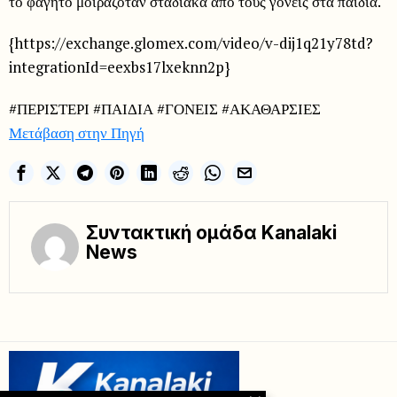
το φαγητό μοιραζόταν σταδιακά από τους γονείς στα παιδιά.
{https://exchange.glomex.com/video/v-dij1q21y78td?
integrationId=eexbs17lxeknn2p}
#ΠΕΡΙΣΤΕΡΙ #ΠΑΙΔΙΑ #ΓΟΝΕΙΣ #ΑΚΑΘΑΡΣΙΕΣ
Μετάβαση στην Πηγή
Συντακτική ομάδα Kanalaki
News