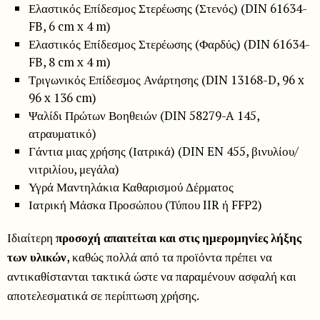
Ελαστικός Επίδεσμος Στερέωσης (Στενός) (DIN 61634-
FB, 6 cm x 4 m)
Ελαστικός Επίδεσμος Στερέωσης (Φαρδύς) (DIN 61634-
FB, 8 cm x 4 m)
Τριγωνικός Επίδεσμος Ανάρτησης (DIN 13168-D, 96 x
96 x 136 cm)
Ψαλίδι Πρώτων Βοηθειών (DIN 58279-A 145,
ατραυματικό)
Γάντια μιας χρήσης (Ιατρικά) (DIN EN 455, βινυλίου/
νιτριλίου, μεγάλα)
Υγρά Μαντηλάκια Καθαρισμού Δέρματος
Ιατρική Μάσκα Προσώπου (Τύπου IIR ή FFP2)
Ιδιαίτερη
προσοχή απαιτείται και στις ημερομηνίες λήξης
των υλικών
, καθώς πολλά από τα προϊόντα πρέπει να
αντικαθίστανται τακτικά ώστε να παραμένουν ασφαλή και
αποτελεσματικά σε περίπτωση χρήσης.