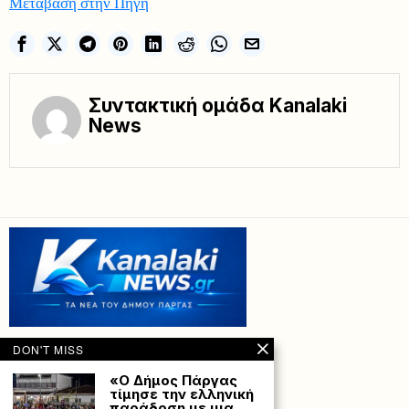
Μετάβαση στην Πηγή
Συντακτική ομάδα Kanalaki
News
DON'T MISS
«Ο Δήμος Πάργας
τίμησε την ελληνική
παράδοση με μια