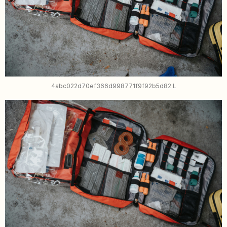
4abc022d70ef366d998771f9f92b5d82 L