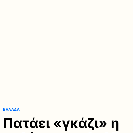
ΕΛΛΆΔΑ
Πατάει «γκάζι» η