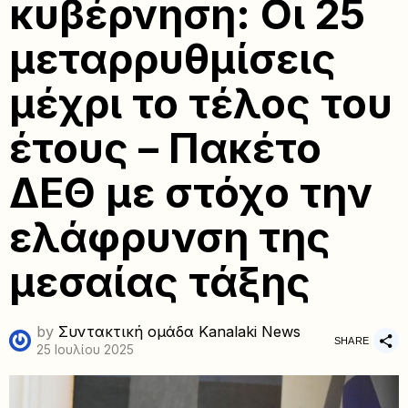
κυβέρνηση: Οι 25
μεταρρυθμίσεις
μέχρι το τέλος του
έτους – Πακέτο
ΔΕΘ με στόχο την
ελάφρυνση της
μεσαίας τάξης
by
Συντακτική ομάδα Kanalaki News
SHARE
25 Ιουλίου 2025