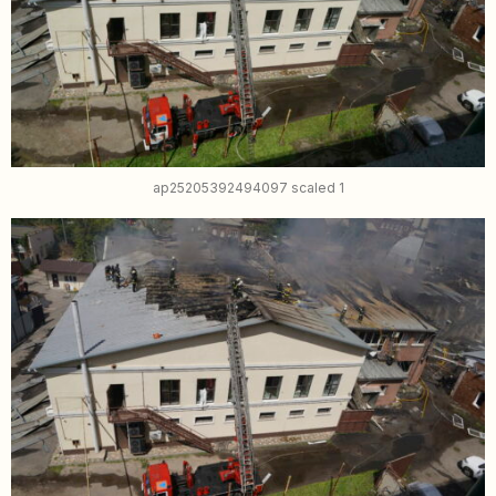
ap25205392494097 scaled 1