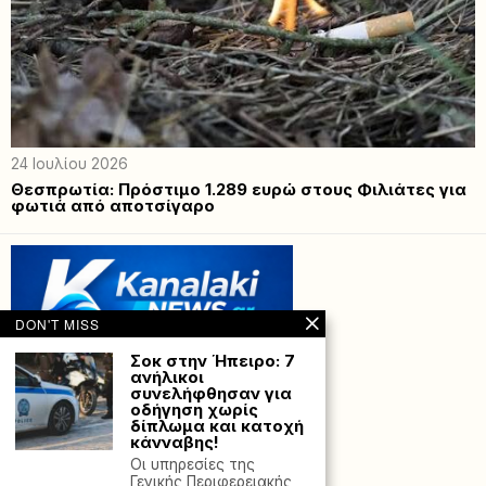
24 Ιουλίου 2026
Θεσπρωτία: Πρόστιμο 1.289 ευρώ στους Φιλιάτες για
φωτιά από αποτσίγαρο
DON'T MISS
Σοκ στην Ήπειρο: 7
ανήλικοι
συνελήφθησαν για
οδήγηση χωρίς
δίπλωμα και κατοχή
κάνναβης!
Οι υπηρεσίες της
Powered with
by Hostville”)
Γενικής Περιφερειακής