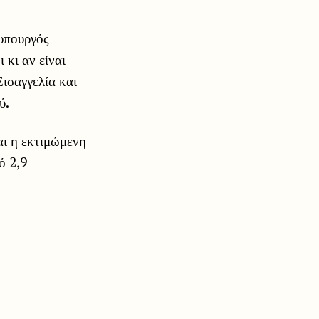
 υπουργός
 κι αν είναι
Εισαγγελία και
ύ.
αι η εκτιμώμενη
ό 2,9