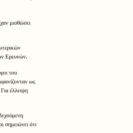
χαν μισθώσει
ωτερικών
ών Ερευνών.
γοι του
μφανίζονταν ως
 Για έλλειψη
δεχούμενη
ι σημειώνει ότι