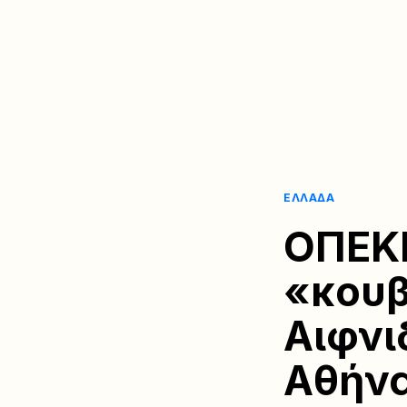
ΕΛΛΆΔΑ
ΟΠΕΚΕ
«κουβ
Αιφνι
Αθήνα