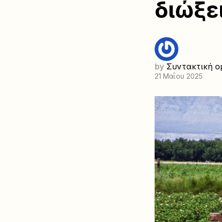
διώξε
by
Συντακτική ο
21 Μαΐου 2025