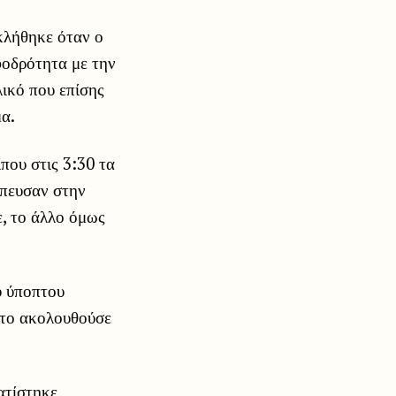
κλήθηκε όταν ο
φοδρότητα με την
λικό που επίσης
μα.
που στις 3:30 τα
σπευσαν στην
, το άλλο όμως
υ ύποπτου
 το ακολουθούσε
ατίστηκε