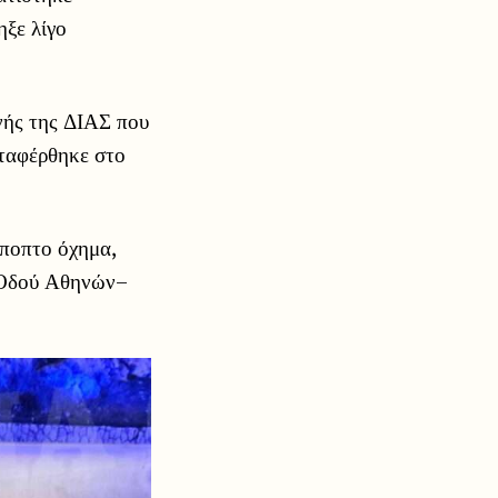
ξε λίγο
νής της ΔΙΑΣ που
εταφέρθηκε στο
ύποπτο όχημα,
ς Οδού Αθηνών–