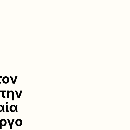
τον
 την
αία
ργο