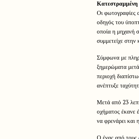
Κατεστραμμένη 
Οι φωτογραφίες 
οδηγός του ύποπ
οποία η μηχανή σ
συμμετείχε στην 
Σύμφωνα με πληρο
ξημερώματα μετά
περιοχή διαπίστ
ανέπτυξε ταχύτητ
Μετά από 23 λεπ
οχήματος έκανε έ
να φρενάρει και 
Ο ένας από τους