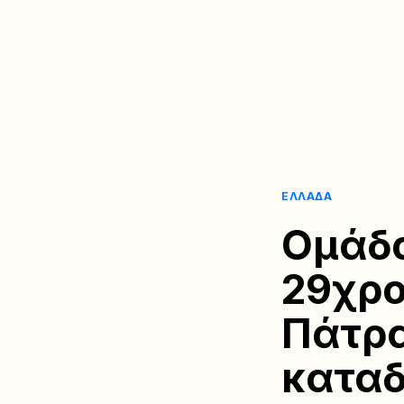
ΕΛΛΆΔΑ
Ομάδα
29χρο
Πάτρα
καταδ