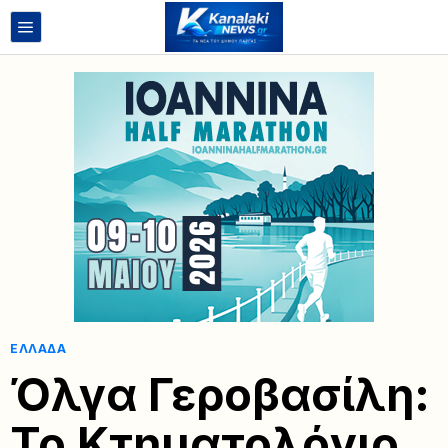
ΕΛΛΆΔΑ
Όλγα Γεροβασίλη:
Το Κτηματολόγιο