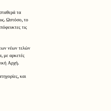
 σταθερά τα
υς. Ωστόσο, το
πόφευκτες τις
των νέων τελών
, με αρκετές
τική Αρχή.
τηγορίες, και