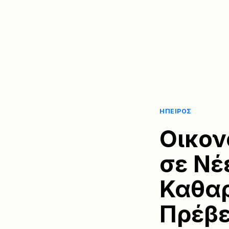
ΉΠΕΙΡΟΣ
Οικον
σε Νέ
Καθαρ
Πρέβ