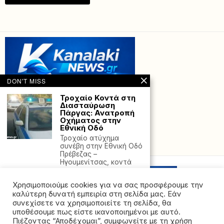
DON'T MISS
Τροχαίο Κοντά στη
Διασταύρωση
Πάργας: Ανατροπή
Οχήματος στην
Εθνική Οδό
Τροχαίο ατύχημα
Powered with
by Hostville”)
συνέβη στην Εθνική Οδό
Πρέβεζας –
Ηγουμενίτσας, κοντά
Χαϊδάρι: Ποινική
Χρησιμοποιούμε cookies για να σας προσφέρουμε την
δίωξη για
ανθρωποκτονία από
καλύτερη δυνατή εμπειρία στη σελίδα μας. Εάν
πρόθεση σε ήρεμη
συνεχίσετε να χρησιμοποιείτε τη σελίδα, θα
ψυχική κατάσταση
υποθέσουμε πως είστε ικανοποιημένοι με αυτό.
στον μητροκτόνο –
Πιέζοντας “Αποδέχομαι”, συμφωνείτε με τη χρήση
Πήρε προθεσμία για