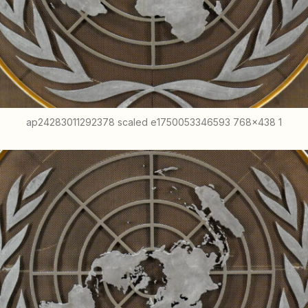
ap24283011292378 scaled e1750053346593 768x438 1