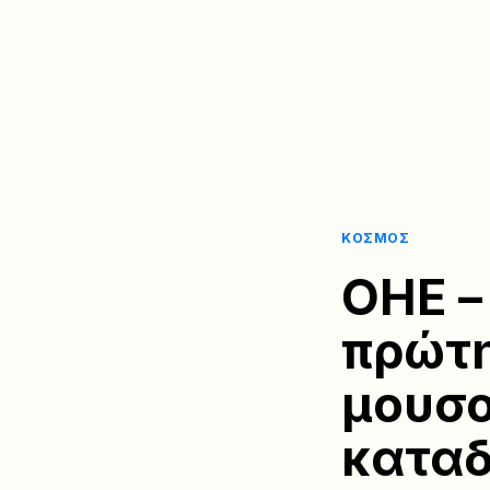
ΚΌΣΜΟΣ
ΟΗΕ –
πρώτη
μουσο
καταδ