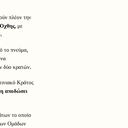
ούν πλέον την
 Όχθης
, με
.
τό το πνεύμα,
 να
ν δύο κρατών.
τινιακό Κράτος
δη αποδώσει
άτων το οποίο
 των Ομάδων