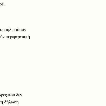
ρε.
 Ισραήλ εφόσον
ούν περιφερειακή
ώρες που δεν
ινή δήλωση