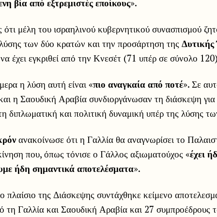
ενη βία από εξτρεμιστές εποίκους
».
 ότι μέλη του ισραηλινού κυβερνητικού συνασπισμού ζητ
 λύσης των δύο κρατών και την προσάρτηση της
Δυτικής
να έχει εγκριθεί από την Κνεσέτ (71 υπέρ σε σύνολο 120)
μερα η λύση αυτή είναι «
πιο αναγκαία από ποτέ
». Σε αυ
 και η Σαουδική Αραβία συνδιοργάνωσαν τη διάσκεψη για
η διπλωματική και πολιτική δυναμική υπέρ της λύσης τω
κρόν
ανακοίνωσε ότι η Γαλλία θα αναγνωρίσει το Παλαισ
κίνηση που, όπως τόνισε ο Γάλλος αξιωματούχος «
έχει ή
ουμε ήδη σημαντικά αποτελέσματα
».
ο πλαίσιο της Διάσκεψης συντάχθηκε κείμενο αποτελεσμ
πό τη Γαλλία και Σαουδική Αραβία και 27 συμπροέδρους