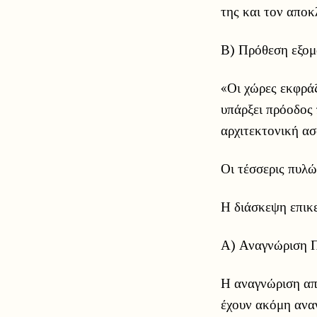
της και τον αποκ
Β) Πρόθεση εξομ
«Οι χώρες εκφράζ
υπάρξει πρόοδος 
αρχιτεκτονική ασ
Οι τέσσερις πυλ
Η διάσκεψη επικε
Α) Αναγνώριση Π
Η αναγνώριση από
έχουν ακόμη ανα