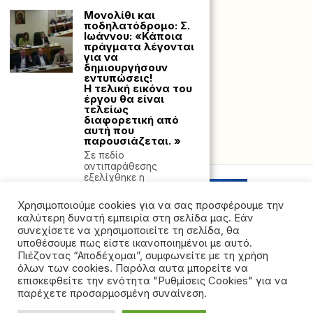
Μονολίθι και
ποδηλατόδρομο: Σ.
Ιωάννου: «Κάποια
πράγματα λέγονται
για να
δημιουργήσουν
εντυπώσεις!
Η τελική εικόνα του
έργου θα είναι
τελείως
διαφορετική από
αυτή που
παρουσιάζεται. »
Powered with
by Hostville”)
Σε πεδίο
αντιπαράθεσης
εξελίχθηκε η
συνεδρίαση λογοδοσίας
του Περιφερειακού
Χρησιμοποιούμε cookies για να σας προσφέρουμε την
Συμβουλίου
καλύτερη δυνατή εμπειρία στη σελίδα μας. Εάν
συνεχίσετε να χρησιμοποιείτε τη σελίδα, θα
Κολωνάκι: Βίντεο
υποθέσουμε πως είστε ικανοποιημένοι με αυτό.
ντοκουμέντο από
την τυφλή πορεία
Πιέζοντας “Αποδέχομαι”, συμφωνείτε με τη χρήση
του SUV με την
όλων των cookies. Παρόλα αυτα μπορείτε να
©2026 - All rights reserved. Απαγορεύεται ρητά η
όπισθεν – Πώς
επισκεφθείτε την ενότητα "Ρυθμίσεις Cookies" για να
συνέβη
αναδημοσίευση χωρίς προηγούμενη έγγραφη άδεια
παρέχετε προσαρμοσμένη συναίνεση.
Μία ακακία αναχαίτισε
της ιδιοκτήτριας εταιρείας
το βάρους τριών τόνων